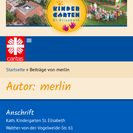
Startseite
» Beiträge von merlin
Autor:
merlin
Anschrift
Kath. Kindergarten St. Elisabeth
Walther-von-der-Vogelweide-Str. 61