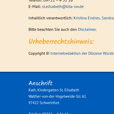
Telefon: 09721 – 4 51 16
E-Mail:
st.elisabeth@kita-sw.de
Inhaltlich verantwortlich:
Kristina Endres, Sand
Bitte beachten Sie auch den
Disclaimer
.
Urheberrechtshinweis:
Copyright ©
Internetredaktion der Diözese Würz
Anschrift
Kath. Kindergarten St. Elisabeth
Walther-von-der-Vogelweide-Str. 61
97422 Schweinfurt