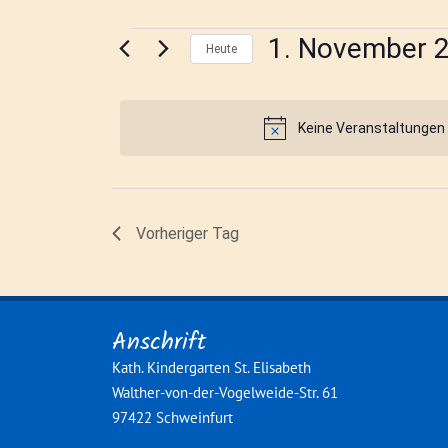
1. November 
Heute
D
a
t
u
Keine Veranstaltungen 
m
w
ä
h
l
e
Vorheriger Tag
n
.
Anschrift
Kath. Kindergarten St. Elisabeth
Walther-von-der-Vogelweide-Str. 61
97422 Schweinfurt