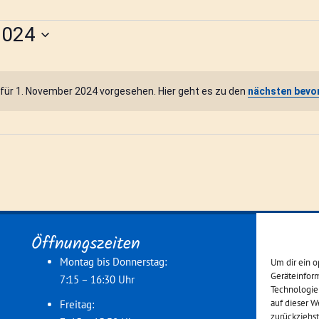
2024
für 1. November 2024 vorgesehen. Hier geht es zu den
nächsten bevo
H
i
n
w
e
i
s
Öffnungszeiten
Montag bis Donnerstag:
Um dir ein o
Geräteinfor
7:15 – 16:30 Uhr
Technologie
auf dieser W
Freitag:
zurückziehs