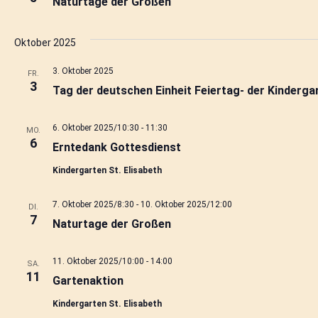
ä
Naturtage der Großen
h
l
e
Oktober 2025
n
.
3. Oktober 2025
FR.
3
Tag der deutschen Einheit Feiertag- der Kinderga
6. Oktober 2025/10:30
-
11:30
MO.
6
Erntedank Gottesdienst
Kindergarten St. Elisabeth
7. Oktober 2025/8:30
-
10. Oktober 2025/12:00
DI.
7
Naturtage der Großen
11. Oktober 2025/10:00
-
14:00
SA.
11
Gartenaktion
Kindergarten St. Elisabeth